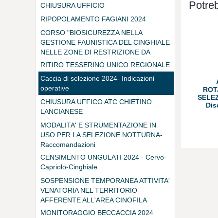
DEI BIOREGOLATORI
Potreb
CHIUSURA UFFICIO
RIPOPOLAMENTO FAGIANI 2024
CORSO "BIOSICUREZZA NELLA
GESTIONE FAUNISTICA DEL CINGHIALE
NELLE ZONE DI RESTRIZIONE DA
PESTE SUINA AFRICANA"
RITIRO TESSERINO UNICO REGIONALE
Caccia di selezione 2024- Indicazioni
operative
ROT
SELEZ
CHIUSURA UFFICO ATC CHIETINO
Dis
LANCIANESE
MODALITA' E STRUMENTAZIONE IN
USO PER LA SELEZIONE NOTTURNA-
Raccomandazioni
CENSIMENTO UNGULATI 2024 - Cervo-
Capriolo-Cinghiale
SOSPENSIONE TEMPORANEA ATTIVITA'
VENATORIA NEL TERRITORIO
AFFERENTE ALL'AREA CINOFILA
TEMPORANEA NEL COMUNE DI RAPINO
MONITORAGGIO BECCACCIA 2024