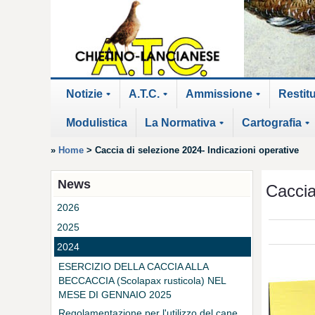
Notizie
A.T.C.
Ammissione
Restit
+
+
+
Modulistica
La Normativa
Cartografia
+
+
»
Home
>
Caccia di selezione 2024- Indicazioni operative
News
Caccia
2026
2025
2024
ESERCIZIO DELLA CACCIA ALLA
BECCACCIA (Scolapax rusticola) NEL
MESE DI GENNAIO 2025
Regolamentazione per l'utilizzo del cane