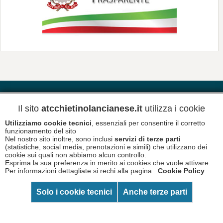
Contatti
Riferimenti
Meteo
Il sito
atcchietinolancianese.it
utilizza i cookie
Utilizziamo cookie tecnici
, essenziali per consentire il corretto
Newsletter
Informativa Privacy
funzionamento del sito
Nel nostro sito inoltre, sono inclusi
servizi di terze parti
(statistiche, social media, prenotazioni e simili) che utilizzano dei
cookie sui quali non abbiamo alcun controllo.
Esprima la sua preferenza in merito ai cookies che vuole attivare.
Copyright © 2026 A.T.C. Chietino Lancianese - P.Iva
93017880696
Per informazioni dettagliate si rechi alla pagina
Cookie Policy
Informativa Cookies
Disclaimer
Solo i cookie tecnici
Anche terze parti